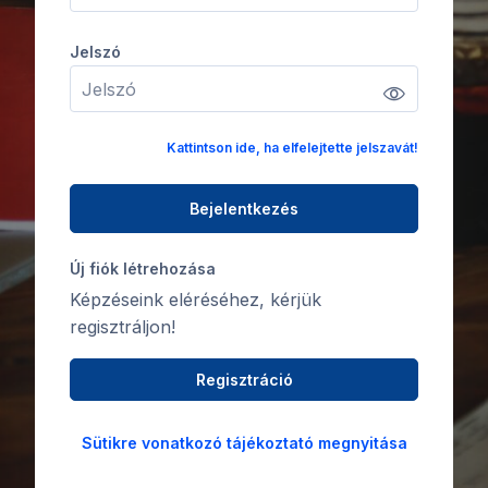
Jelszó
Jelszó
Kattintson ide, ha elfelejtette jelszavát!
Bejelentkezés
Új fiók létrehozása
Képzéseink eléréséhez, kérjük
regisztráljon!
Regisztráció
Sütikre vonatkozó tájékoztató megnyitása