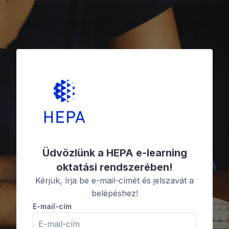
Tovább a fő tartalomhoz
Ugrás új fiók létrehozására
Üdvözlünk a HEPA e-learning
oktatási rendszerében!
Kérjük, írja be e-mail-címét és jelszavát a
belépéshez!
E-mail-cím
E-mail-cím